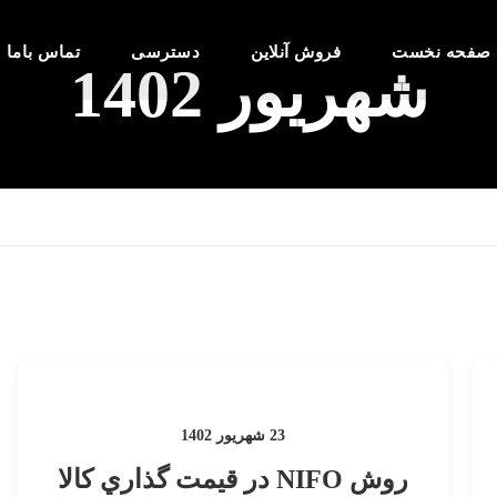
صفحه نخست
فروش آنلاین
دسترسی
تماس باما
شهریور 1402
23 شهریور 1402
روش NIFO در قيمت گذاري كالا