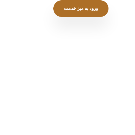
ورود به میز خدمت
نزلی
تخفیفات
جشنواره ها
ری
ارتباط با ما
فروش و اجاره
اری
نقشه مجتمع
کارکنان و کارجویان