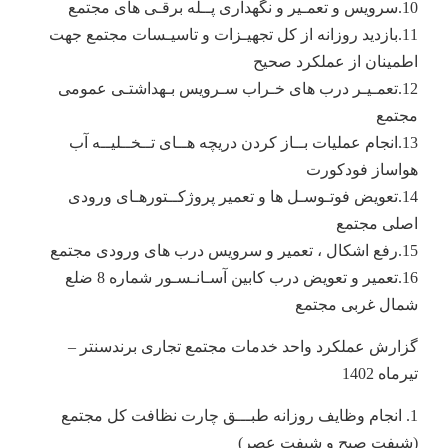
10.سرویس و تعمـیر و نگهداری پــله برقـی های مجتمع
11.بازدید روزانه از کل تجهیـزات و تاسیـسات مجتمع جهت
اطمینان از عملکرد صحیح
12.تعمـیـر درب های خـراب سـرویس بـهداشتـی عمومی
مجتمع
13.انجام عملیات بــاز کردن دریچه هــای تــخــلیــه آب
هواساز فودکورت
14.تعویض فوتـوسـل ها و تعمیر پروژکــتورهـای ورودی
اصلی مجتمع
15.رفع اشکال ، تعمیر و سرویس درب های ورودی مجتمع
16.تعمیر و تعویض درب کابین آسـانـسـور شماره 8 ضلع
شمال غربی مجتمع
گزارش عملکرد واحد خدمات مجتمع تجاری برندسنتر –
تیرماه 1402
1. انجام وظایف روزانه طبـــق چارت نظافت کل مجتمع
(شیفت صبح و شیفت عصر)