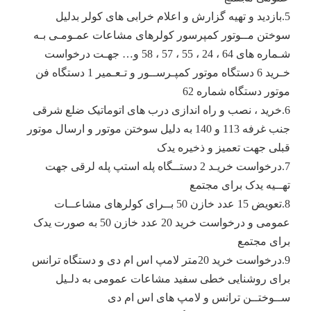
5.بازدید و تهیه گزارش و اعلام خرابی های کولر بدلیل
سوختن مــوتور کمپرسور کولرهای مشاعات عمـومـی بـه
شـماره های 64 ، 24 ، 55 ، 57 ، 58 و… جهـت درخواست
خـرید 6 دستگاه موتور کمپـرســور و تـعـمیر 1 دستگاه فن
موتور دستگاه شماره 62
6.خرید ، نصب و راه اندازی درب های اتوماتیک ضلع شرقی
جنب غرفه 113 و 140 به دلیل سوختن موتور و ارسال موتور
قبلی جهت تعمیز و ذخیره یدک
7.درخواست خریـد 2 دستــگاه پله استپ پله لرقی جهت
تهــیه یدک برای مجتمع
8.تعویض 15 عدد خازن 50 بــرای کولرهای مشاعــات
عمومی و درخواست خرید 20 عدد خازن 50 به صورت یدک
برای مجتمع
9.درخواست خرید 20متر لامپ اس ام دی و دستگاه ترانس
برای روشنایی خطی سفید مشاعات عمومی به دلـیل
ســوختــن ترانس و لامپ های اس ام دی