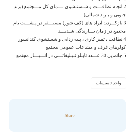
2.انجام نظافـــت و شـستـشوی نـــمای کل مـــجتمع (برند
جنوبی و بـرند شمالی)
3.بازکــردن آبراه های (کف شور) مستـــقر در پـشـــت بام
مجتمع در زمان بـــارندگی شـدیـــد
4.نظافت ، تمیز کاری ، پنبه زدایی و شستشوی کندانسور
کولرهای غرف و مشاعات عمومی مجتمع
5.جانمایی 30 عـــدد تابـلو تـبـلیغاتـــی در انـــبـــار مجتمع
واحد تاسیسات
Share: