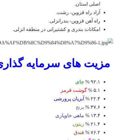
اصلی استان.
آزاد راه قزوین- رشت.
راه آهن قزوین- بندرانزلی.
امکانات بندری و کشتیرانی در منطقه انزلی.
مزیت های سرمایه گذاری
۹۲.۱ %
چای
۵.۱ %
گوشت قرمز
۲۲.۴ %
آبزیان پرورشی
۳۷.۶ %
برنج
۱۳.۴ %
ماهی خاویاری
۲۱.۴ %
زیتون
۷۶.۲ %
فندق