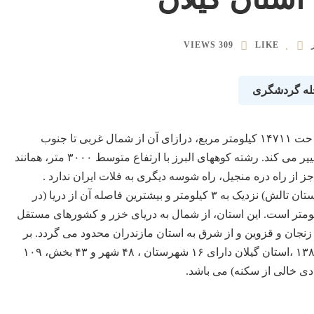
309 VIEWS
LIKE
له گردشگری
استان گیلان یکی از استانهای ساحلی شمال ایران با مسا حت ۱۴۷۱۱ کیلومتر مربع، درازای آن از شمال غربی تا جنوب
شرقی ، ۲۳۵ کیلومتر و پهنای آن ، از ۲۵ تا ۱۰۵ کیلومترتغییر می کند. رشته کوههای البرز با ارتفاع متوسط ۳۰۰۰ متر، همانند
 از راه دره منجیل، راه شوسه دیگری به فلات ایران ندارد .
کمترین فاصله کوه از دریای خزر (در بخش حویق از شهرستان تالش) نزدیک به ۳ کیلومتر و بیشترین فاصله آن از دریا (در
اده هاشم ، مسیر جاده رشت- قزوین) حدود ۵۰ کیلومتر است. این استان، از شمال به دریای خزر و کشورهای مستقل
 زنجان و قزوین و از شرق به استان مازندران محدود می گردد. بر
اساس آخرین تقسیمات کشوری ، تا پایان شهریور سال ۱۳۸۳ ،استان گیلان دارای ۱۶ شهرستان ، ۴۸ شهر و ۴۳ بخش، ۱۰۹