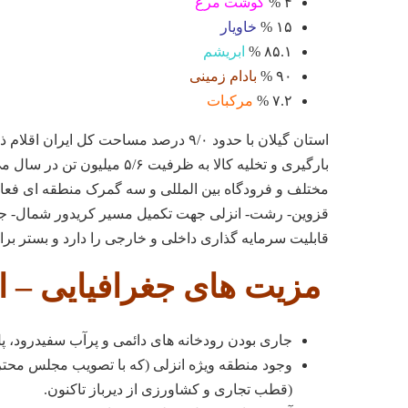
۴ %
گوشت مرغ
۱۵ %
خاویار
۸۵.۱ %
ابریشم
۹۰ %
بادام زمینی
۷.۲ %
مرکبات
استان گیلان با حدود ۹/۰ درصد مساحت کل 
بارگیری و تخلیه کالا به ظرفی
قزوین- رشت- انزلی جهت تکمیل مسیر کریدور شمال- جنو
قابلیت سرمایه گذاری داخلی و خارجی را دارد و بستر برای
مزیت های جغرافیایی – ا
جاری بودن رودخانه های دائمی و پرآب سفیدرود، پ
وجود منطقه ویژه انزلی (که با تصویب مجلس محتر
(قطب تجاری و کشاورزی از دیرباز تاکنون.