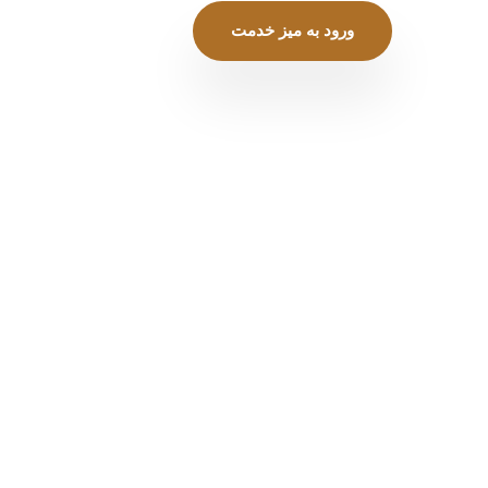
ورود به میز خدمت
نزلی
تخفیفات
جشنواره ها
ری
ارتباط با ما
فروش و اجاره
اری
نقشه مجتمع
کارکنان و کارجویان