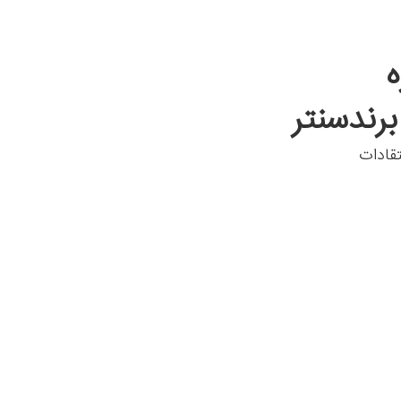
ه
رندسنتر
تقادات
خست
آشنایی با غرفه ها
آخرین اخبار
منطقه آزاد انز