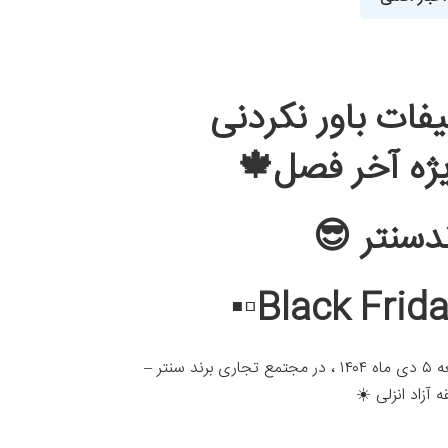
فات باور نکردنی
ژه آخر فصل🍁
ندسنتر 😎
 آزاد انزلی ☀️