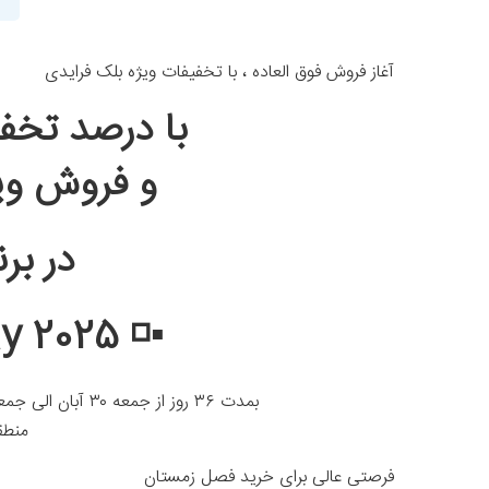
آغاز فروش فوق العاده ، با تخفیفات ویژه بلک فرایدی
با درصد تخفی
و فروش وی
در بر
▪️◽️ Black Friday 2025▫️▪️
بمدت ۳۶ روز از جمعه ۳۰ آبان الی جمعه ۵ دی ماه ۱۴۰۴ ، در مجتمع تجاری برند سنتر –
منطقه
فرصتی عالی برای خرید فصل زمستان